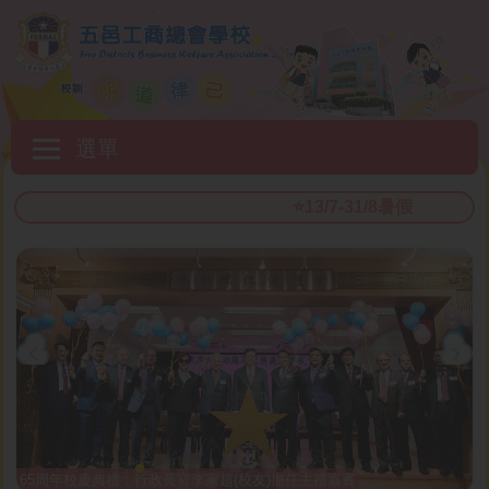
移至主內容
Main
選單
navigation
⭐️13/7-31/8暑假
65周年校慶典禮：行政長官李家超(校友)擔任主禮嘉賓