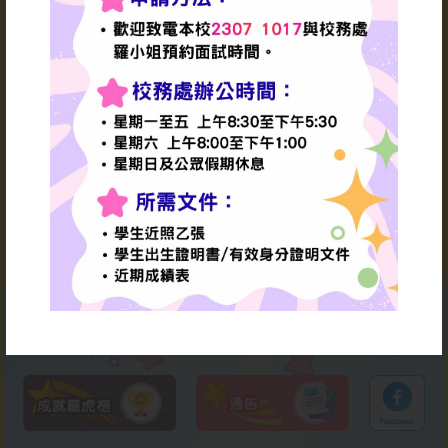
謝師宴
李家超特首
1970（校友 ）
香港特別行政區
2026-07-06
第六任行政長官
數學同樂日
2026-07-04
「傑出家長教師會、傑出家
長義工及學生傑出服務嘉許
禮」
2026-07-03
才藝匯演