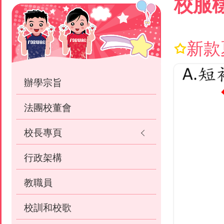
Main
校服
結
navigation
新款
辦學宗旨
法團校董會
校長專頁
行政架構
教職員
校訓和校歌