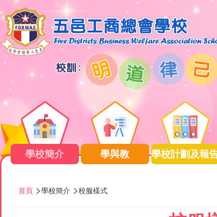
移至主內容
Main
navigation
學校簡介
學與教
學校計劃及報
導
首頁
學校簡介
校服樣式
航
連