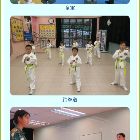
童軍
跆拳道