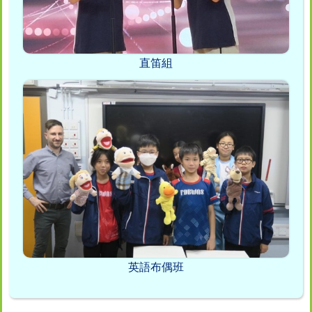
直笛組
英語布偶班