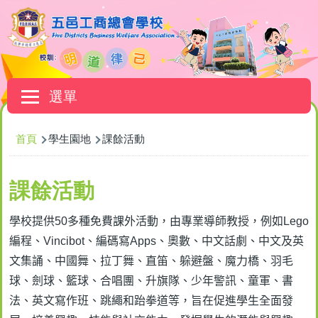
移至主內容
Main
選單
navigation
導
首頁
學生園地
課餘活動
航
連
課餘活動
結
學校提供
50
多種免費課外活動，由專業導師教授，例如
Lego
編程、
Vincibot
、編碼寫
Apps
、奧數、中文話劇、中文及英
文集誦、中國舞、拉丁舞、直笛、躲避盤、魔力橋、羽毛
球、劍球、籃球、合唱團、升旗隊、少年警訊、童軍、書
法、英文寫作班、跳繩和跆拳道等，旨在促進學生全面發