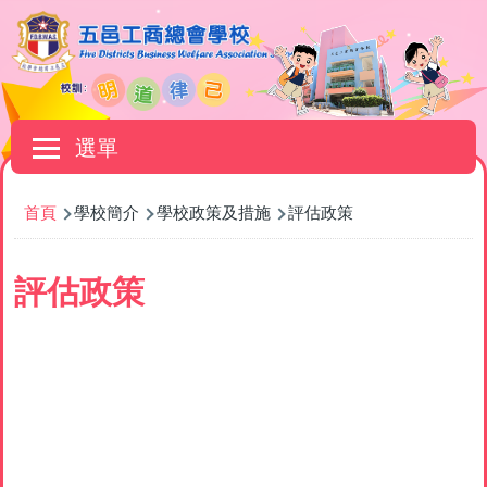
移至主內容
Main
選單
navigation
導
首頁
學校簡介
學校政策及措施
評估政策
航
連
評估政策
結