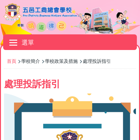
移至主內容
Main
選單
navigation
導
首頁
學校簡介
學校政策及措施
處理投訴指引
航
連
處理投訴指引
結