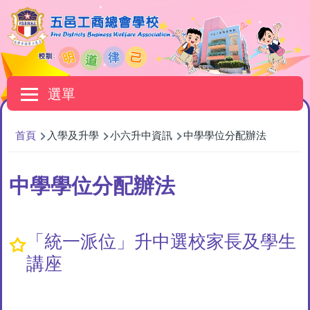
移至主內容
Main
選單
navigation
導
首頁
入學及升學
小六升中資訊
中學學位分配辦法
航
連
中學學位分配辦法
結
「統一派位」升中選校家長及學生
講座