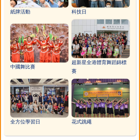
紙牌活動
科技日
超新星全港體育舞蹈錦標
中國舞比賽
賽
全方位學習日
花式跳繩