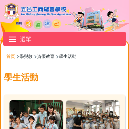
移至主內容
Main
選單
navigation
導
首頁
學與教
資優教育
學生活動
航
連
學生活動
結