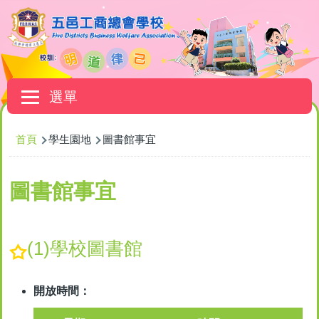
移至主內容
Main
選單
navigation
導
首頁
學生園地
圖書館事宜
航
連
圖書館事宜
結
(1)學校圖書館
開放時間：