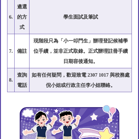
遴選
6.
的方
學生面試及筆試
式
現階段只為「小一叩門生」辦理登記候補學
7.
備註
位手續，
並非正式取錄
。正式辦理註冊手續
日期容後通知。
查詢
如有任何疑問，歡迎致電
2307 1017
與校務處
8.
電話
倪小姐或行政主任李小姐聯絡。
Main
navigation