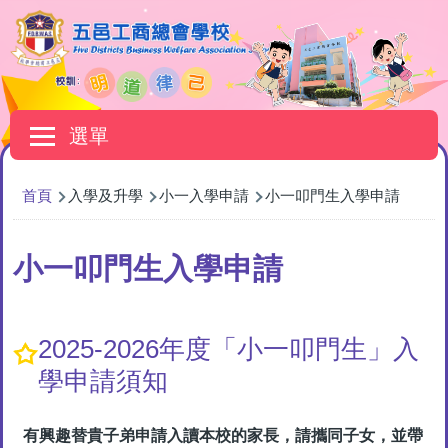
移至主內容
Main
選單
navigation
導
首頁
入學及升學
小一入學申請
小一叩門生入學申請
航
連
小一叩門生入學申請
結
2025-2026年度「小一叩門生」入
學申請須知
有興趣替貴子弟申請入讀本校的家長，請攜同子女，並帶