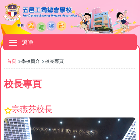
移至主內容
Main
選單
navigation
導
首頁
學校簡介
校長專頁
航
連
校長專頁
結
宗燕芬校長