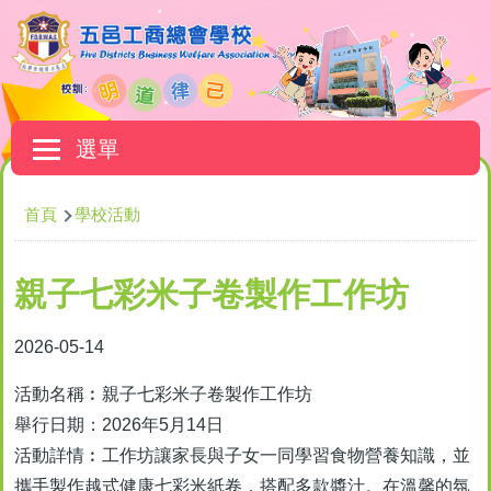
移至主內容
Main
選單
navigation
導
首頁
學校活動
航
連
親子七彩米子卷製作工作坊
結
2026-05-14
活動名稱︰親子七彩米子卷製作工作坊
舉行日期：2026年5月14日
活動詳情︰工作坊讓家長與子女一同學習食物營養知識，並
攜手製作越式健康七彩米紙卷，搭配多款醬汁。在溫馨的氛